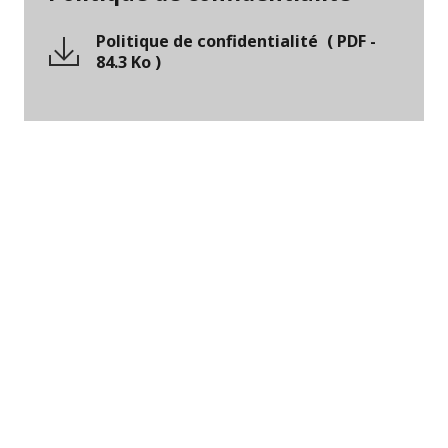
Politique de confidentialité
(
PDF
-
84.3 Ko
)